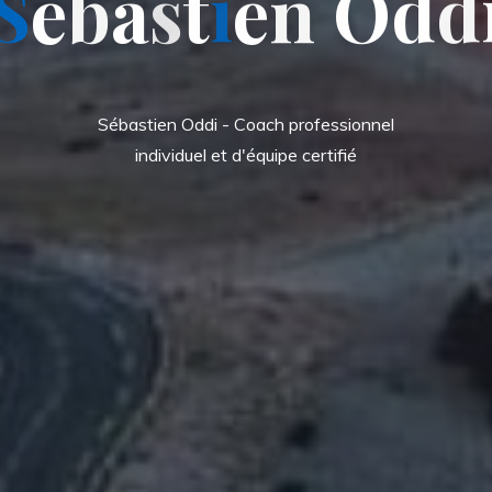
S
é
b
b
a
s
t
i
e
e
n
O
d
d
Sébastien Oddi - Coach professionnel
individuel et d'équipe certifié