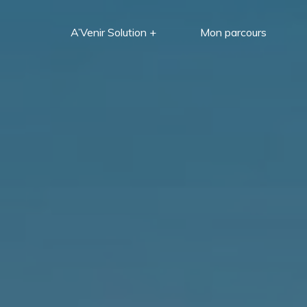
Aller
au
A’Venir Solution +
Mon parcours
contenu