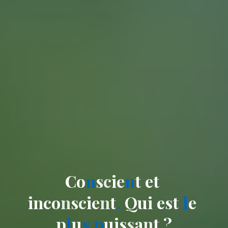
C
o
n
s
c
i
e
n
t
e
t
i
n
c
o
n
s
c
i
e
n
t
.
Q
u
i
e
s
t
l
e
p
l
u
s
p
u
i
s
s
a
n
t
?