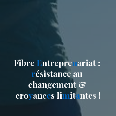
F
i
b
r
e
E
n
t
r
e
p
r
e
n
a
r
i
a
t
:
r
é
s
i
s
t
a
n
c
e
a
u
c
h
a
n
g
e
m
e
n
t
&
c
r
o
y
a
n
c
e
s
l
i
m
i
t
a
n
t
e
s
!