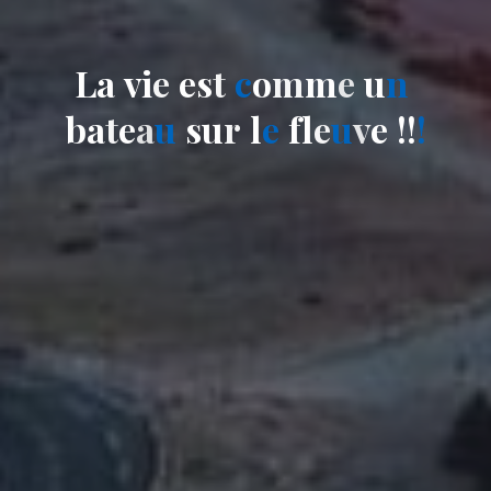
L
a
v
i
e
e
s
t
c
o
m
m
e
u
n
b
a
t
e
a
u
s
u
r
l
e
f
l
e
u
v
e
!
!
!