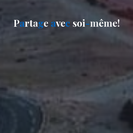
P
a
r
t
a
g
e
a
v
e
c
s
o
i
-
m
ê
m
e
!