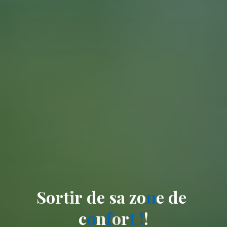
S
o
r
t
i
r
d
e
s
a
z
o
n
e
d
e
c
o
n
f
o
r
t
!
!