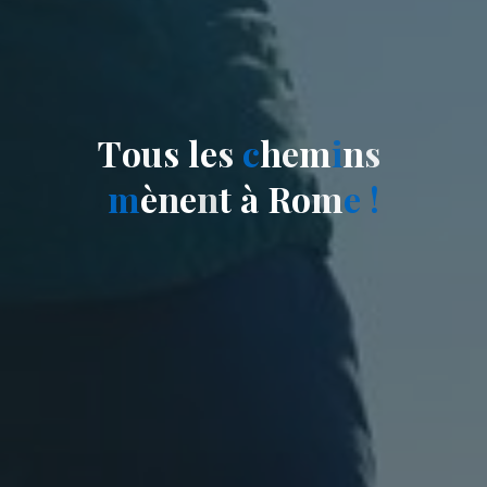
T
o
u
s
l
e
s
c
h
e
m
i
n
s
m
è
n
e
n
t
à
R
o
m
e
!