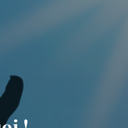
s
o
i
!