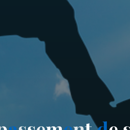
p
a
s
s
e
m
e
n
t
d
e