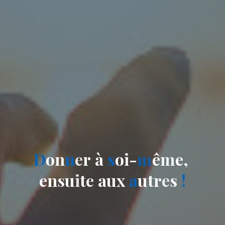
D
o
n
n
e
r
à
s
o
i
-
m
ê
m
e
,
e
n
s
u
i
t
e
a
u
x
a
u
t
r
e
s
!